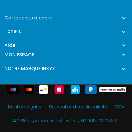
Cartouches d'encre

Toners

Aide


MON ESPACE
NOTRE MARQUE INKYZ

Mentions légales
Déclaration de confidentialité
CGV
© 2025 Inkyz tous droits réservés - JM PRODUCTION SRL