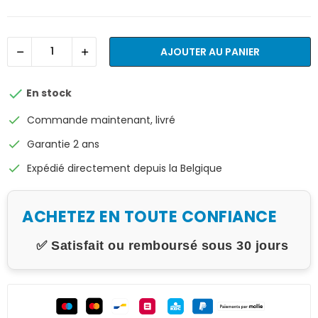
AJOUTER AU PANIER

En stock
check
Commande maintenant, livré
check
Garantie 2 ans
check
Expédié directement depuis la Belgique
ACHETEZ EN TOUTE CONFIANCE
✅ Satisfait ou remboursé sous 30 jours