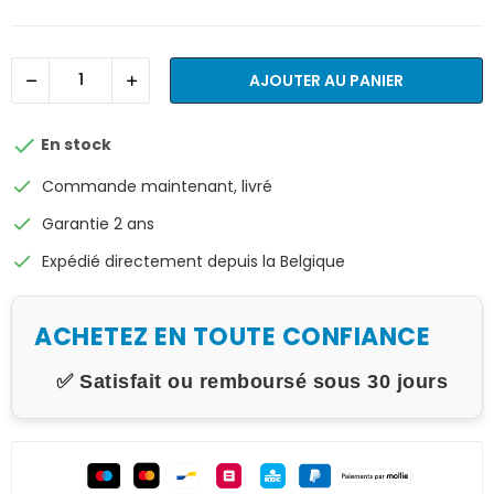
AJOUTER AU PANIER

En stock
check
Commande maintenant, livré
check
Garantie 2 ans
check
Expédié directement depuis la Belgique
ACHETEZ EN TOUTE CONFIANCE
✅ Satisfait ou remboursé sous 30 jours