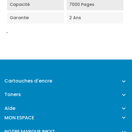
Capacité
7000 Pages
Garantie
2 Ans
-
Cartouches d'encre

Toners

Aide


MON ESPACE
NOTRE MARQUE INKYZ