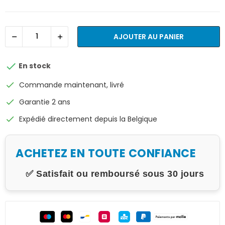
AJOUTER AU PANIER

En stock
check
Commande maintenant, livré
check
Garantie 2 ans
check
Expédié directement depuis la Belgique
ACHETEZ EN TOUTE CONFIANCE
✅ Satisfait ou remboursé sous 30 jours