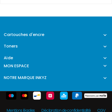
Cartouches d'encre

Toners

Aide


MON ESPACE
NOTRE MARQUE INKYZ

Mentions légales
Déclaration de confidentialité
CGV