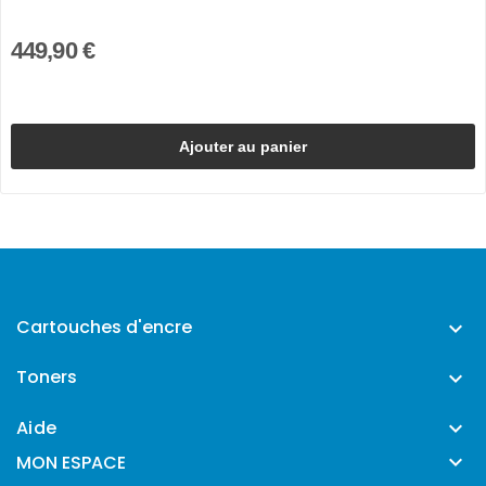
449,90 €
Ajouter au panier
Cartouches d'encre

Toners

Aide


MON ESPACE