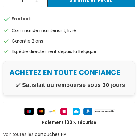
AJOUTER AU PANIER

En stock
check
Commande maintenant, livré
check
Garantie 2 ans
check
Expédié directement depuis la Belgique
ACHETEZ EN TOUTE CONFIANCE
✅ Satisfait ou remboursé sous 30 jours
Paiement 100% sécurisé
Voir toutes les
cartouches HP