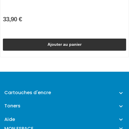
33,90 €
Ajouter au panier
Cartouches d'encre

Toners

Aide


MON ESPACE