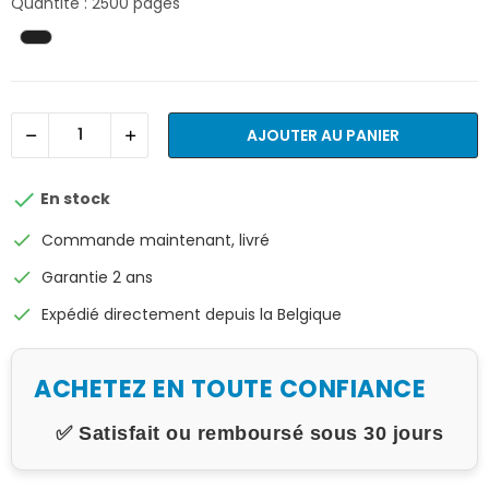
Quantité : 2500 pages
AJOUTER AU PANIER

En stock
check
Commande maintenant, livré
check
Garantie 2 ans
check
Expédié directement depuis la Belgique
ACHETEZ EN TOUTE CONFIANCE
✅ Satisfait ou remboursé sous 30 jours