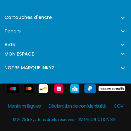
Cartouches d'encre

Toners

Aide


MON ESPACE
NOTRE MARQUE INKYZ

Mentions légales
Déclaration de confidentialité
CGV
© 2025 Inkyz tous droits réservés - JM PRODUCTION SRL