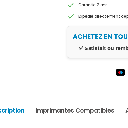
check
Garantie 2 ans
check
Expédié directement depu
ACHETEZ EN TO
✅ Satisfait ou rem
cription
Imprimantes Compatibles