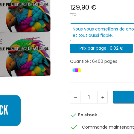
129,90 €
TTC
Nous vous conseillons de cho
et tout aussi fiable.
Prix par page : 0.02 €
Quantité : 6400 pages

En stock
check
Commande maintenant, 