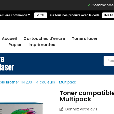
Commandez avant 15h, li
remière commande ? :
-10%
sur tous nos produits avec le code
INK10
Accueil
Cartouches d'encre
Toners laser
Papier
Imprimantes
re
laser
le Brother TN 230 - 4 couleurs - Multipack
Toner compatible 
Multipack
Donnez votre avis