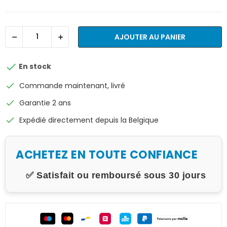
AJOUTER AU PANIER

En stock
check
Commande maintenant, livré
check
Garantie 2 ans
check
Expédié directement depuis la Belgique
ACHETEZ EN TOUTE CONFIANCE
✅ Satisfait ou remboursé sous 30 jours