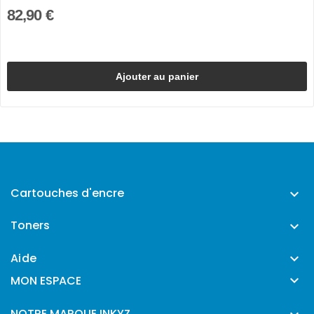
82,90 €
Ajouter au panier
Cartouches d'encre

Toners

Aide


MON ESPACE
NOTRE MARQUE INKYZ