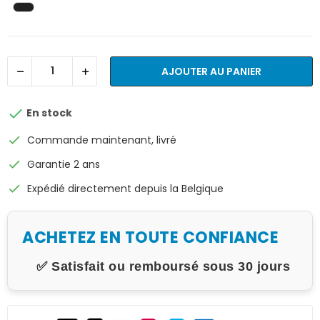
AJOUTER AU PANIER

En stock
check
Commande maintenant, livré
check
Garantie 2 ans
check
Expédié directement depuis la Belgique
ACHETEZ EN TOUTE CONFIANCE
✅ Satisfait ou remboursé sous 30 jours