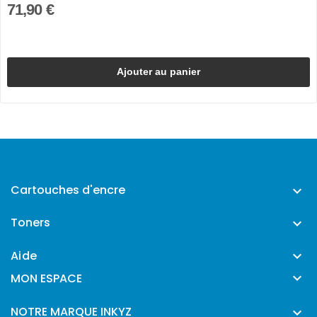
71,90 €
Ajouter au panier
Cartouches d'encre

Toners

Aide


MON ESPACE
NOTRE MARQUE INKYZ
