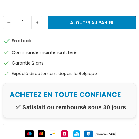
AJOUTER AU PANIER

En stock
check
Commande maintenant, livré
check
Garantie 2 ans
check
Expédié directement depuis la Belgique
ACHETEZ EN TOUTE CONFIANCE
✅ Satisfait ou remboursé sous 30 jours