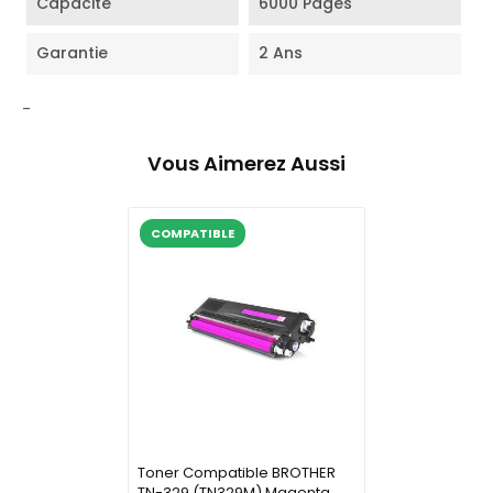
Capacité
6000 Pages
Garantie
2 Ans
-
Vous Aimerez Aussi
COMPATIBLE
Toner Compatible BROTHER
TN-329 (TN329M) Magenta