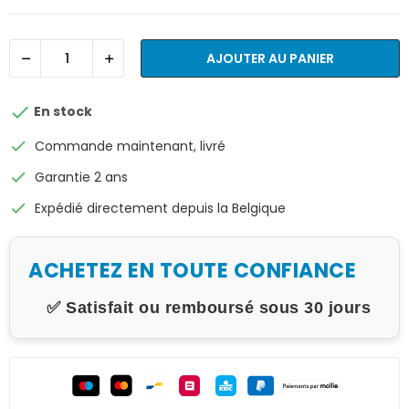
AJOUTER AU PANIER

En stock
check
Commande maintenant, livré
check
Garantie 2 ans
check
Expédié directement depuis la Belgique
ACHETEZ EN TOUTE CONFIANCE
✅ Satisfait ou remboursé sous 30 jours