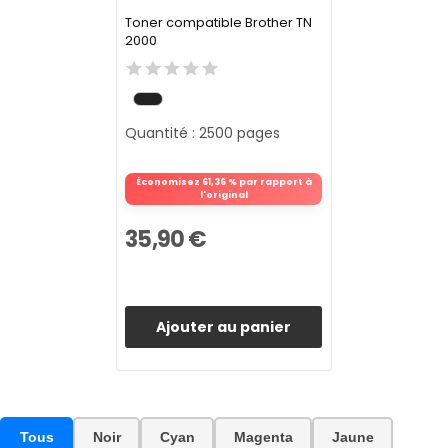
Toner compatible Brother TN
2000
Quantité : 2500 pages
Économisez 61,36 % par rapport à
l'original
35,90 €
Ajouter au panier
Tous
Noir
Cyan
Magenta
Jaune