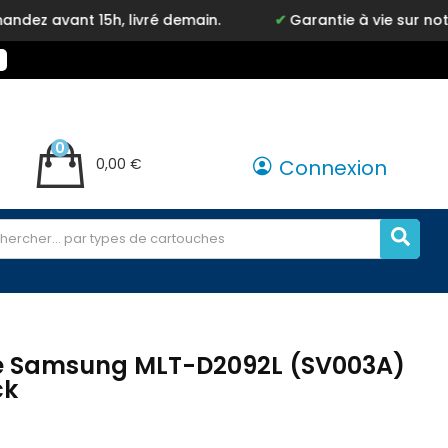
t 15h, livré demain.
Garantie à vie sur notre marqu
0
0,00 €
Connexion
e Samsung MLT-D2092L (SV003A)
ck