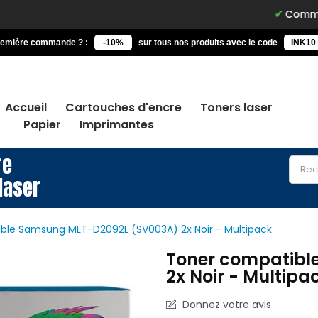
Commandez avan
remière commande ? :
-10%
sur tous nos produits avec le code
INK10
Accueil
Cartouches d'encre
Toners laser
Papier
Imprimantes
re
laser
ble Samsung MLT-D2092L (SV003A) 2x Noir - Multipack
Toner compatibl
2x Noir - Multipa
Donnez votre avis