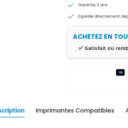
check
Garantie 2 ans
check
Expédié directement depu
ACHETEZ EN TO
✅ Satisfait ou rem
cription
Imprimantes Compatibles