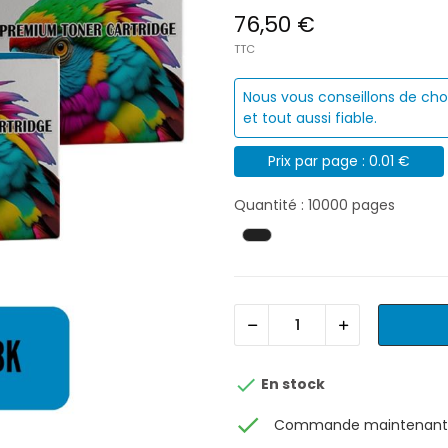
76,50 €
TTC
Nous vous conseillons de cho
et tout aussi fiable.
Prix par page : 0.01 €
Quantité : 10000 pages

En stock
check
Commande maintenant, 