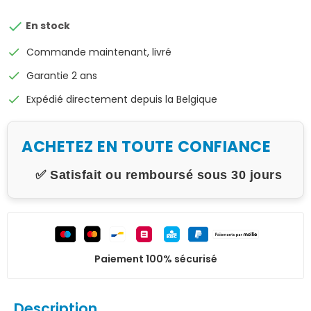

En stock
check
Commande maintenant, livré
check
Garantie 2 ans
check
Expédié directement depuis la Belgique
ACHETEZ EN TOUTE CONFIANCE
✅ Satisfait ou remboursé sous 30 jours
Paiement 100% sécurisé
Description