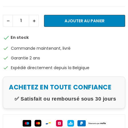
AJOUTER AU PANIER

En stock
check
Commande maintenant, livré
check
Garantie 2 ans
check
Expédié directement depuis la Belgique
ACHETEZ EN TOUTE CONFIANCE
✅ Satisfait ou remboursé sous 30 jours