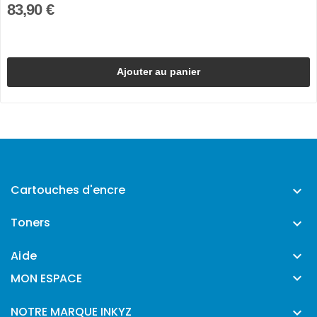
83,90 €
Ajouter au panier
Cartouches d'encre

Toners

Aide


MON ESPACE
NOTRE MARQUE INKYZ
