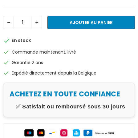
AJOUTER AU PANIER

En stock
check
Commande maintenant, livré
check
Garantie 2 ans
check
Expédié directement depuis la Belgique
ACHETEZ EN TOUTE CONFIANCE
✅ Satisfait ou remboursé sous 30 jours