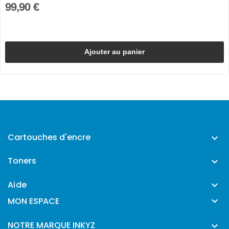
99,90 €
Ajouter au panier
Cartouches d'encre

Toners

Aide


MON ESPACE
NOTRE MARQUE INKYZ
