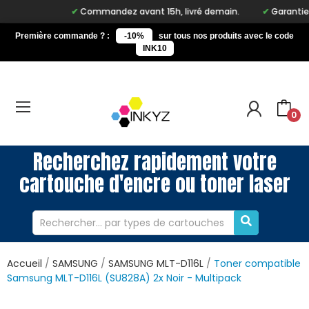
Commandez avant 15h, livré demain.
Garantie à v
Première commande ? :
-10%
sur tous nos produits avec le code
INK10
0
Recherchez rapidement votre
cartouche d'encre ou toner laser
Accueil
SAMSUNG
SAMSUNG MLT-D116L
Toner compatible
Samsung MLT-D116L (SU828A) 2x Noir - Multipack