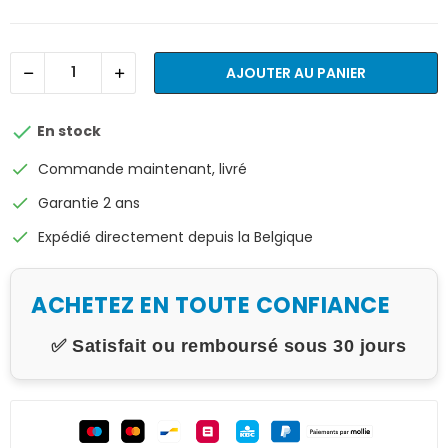
AJOUTER AU PANIER

En stock
check
Commande maintenant, livré
check
Garantie 2 ans
check
Expédié directement depuis la Belgique
ACHETEZ EN TOUTE CONFIANCE
✅ Satisfait ou remboursé sous 30 jours