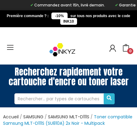
Commandez avant 15h, livré demain.
Garantie à vi
Première commande ? :
-10%
sur tous nos produits avec le code
INK10
0
Recherchez rapidement votre
cartouche d'encre ou toner laser
Accueil
SAMSUNG
SAMSUNG MLT-D111S
Toner compatible
Samsung MLT-D111S (SU810A) 2x Noir - Multipack