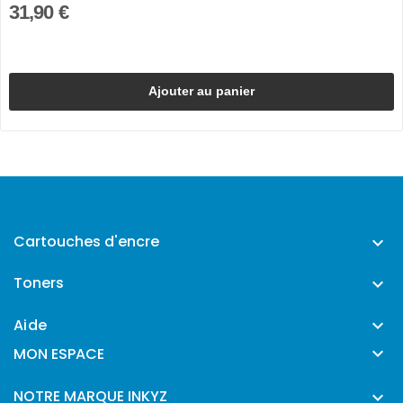
31,90 €
Ajouter au panier
Cartouches d'encre

Toners

Aide


MON ESPACE
NOTRE MARQUE INKYZ
