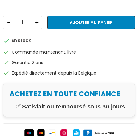
AJOUTER AU PANIER

En stock
check
Commande maintenant, livré
check
Garantie 2 ans
check
Expédié directement depuis la Belgique
ACHETEZ EN TOUTE CONFIANCE
✅ Satisfait ou remboursé sous 30 jours