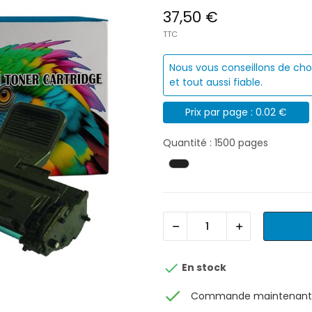
37,50 €
TTC
Nous vous conseillons de cho
et tout aussi fiable.
Prix par page : 0.02 €
Quantité : 1500 pages

En stock
check
Commande maintenant, 