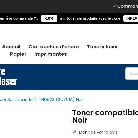
Commandez avant 
remière commande ? :
-10%
sur tous nos produits avec le code
INK10
Accueil
Cartouches d'encre
Toners laser
Papier
Imprimantes
re
laser
ble Samsung MLT-D1082S (SU781A) Noir
Toner compatibl
Noir
Donnez votre avis