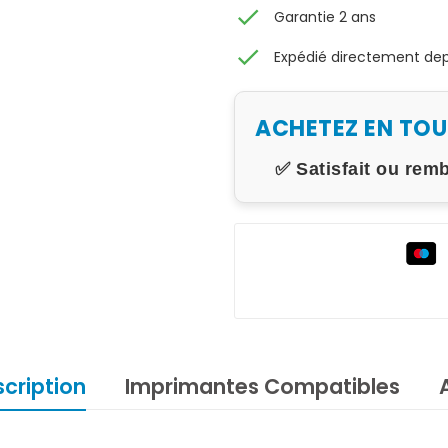
check
Garantie 2 ans
check
Expédié directement depu
ACHETEZ EN TO
✅ Satisfait ou rem
cription
Imprimantes Compatibles