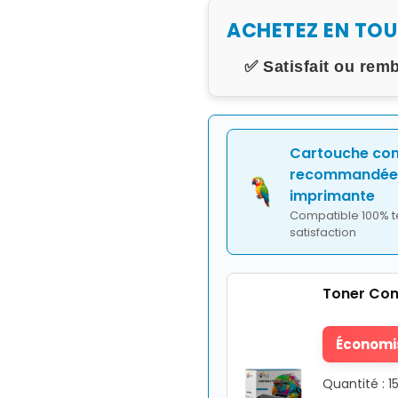
ACHETEZ EN TO
✅ Satisfait ou rem
Cartouche co
recommandée 
imprimante
Compatible 100% t
satisfaction
Toner Com
Économis
Quantité : 