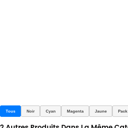
Tous
Noir
Cyan
Magenta
Jaune
Pack
2 Autres Produits Dans La Même Caté