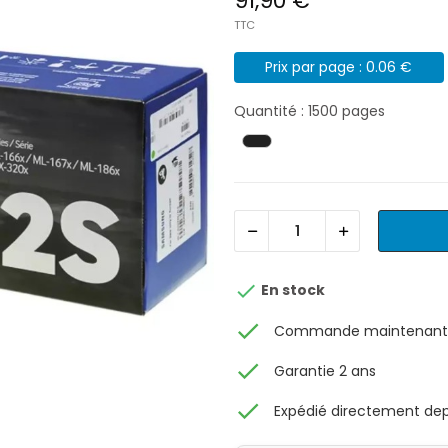
91,90 €
TTC
Prix par page : 0.06 €
Quantité : 1500 pages

En stock
check
Commande maintenant, 
check
Garantie 2 ans
check
Expédié directement depu