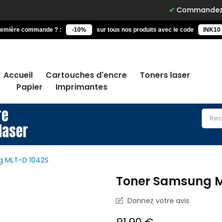
Commandez avant 15h, li
remière commande ? :
-10%
sur tous nos produits avec le code
INK10
Accueil
Cartouches d'encre
Toners laser
Papier
Imprimantes
re
laser
g MLT-D 1042S
Toner Samsung M
Donnez votre avis