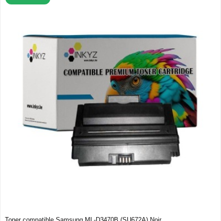
Toner compatible Samsung ML-D3470B (SU672A) Noir