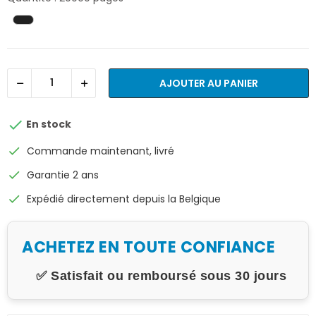
AJOUTER AU PANIER

En stock
check
Commande maintenant, livré
check
Garantie 2 ans
check
Expédié directement depuis la Belgique
ACHETEZ EN TOUTE CONFIANCE
✅ Satisfait ou remboursé sous 30 jours