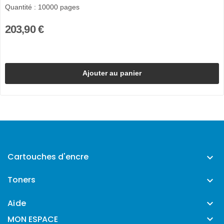
Quantité : 10000 pages
203,90 €
Ajouter au panier
Cartouches d'encre

Toners

Aide


MON ESPACE