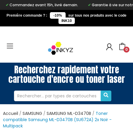
Commandez avant 15h, livré demain.
Garantie à vie sur notre 
Première commande ? :
-10%
sur tous nos produits avec le code
INK10
0
Recherchez rapidement votre
cartouche d'encre ou toner laser
Accueil
SAMSUNG
SAMSUNG ML-D3470B
Toner
compatible Samsung ML-D3470B (SU672A) 2x Noir -
Multipack