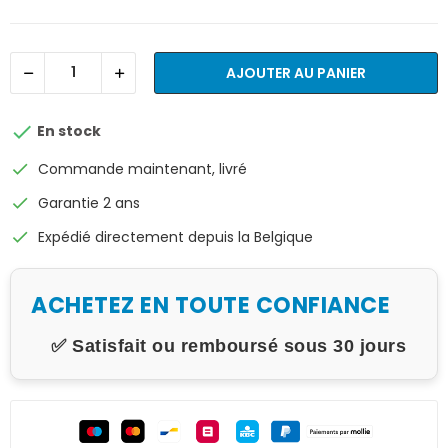
AJOUTER AU PANIER

En stock
check
Commande maintenant, livré
check
Garantie 2 ans
check
Expédié directement depuis la Belgique
ACHETEZ EN TOUTE CONFIANCE
✅ Satisfait ou remboursé sous 30 jours