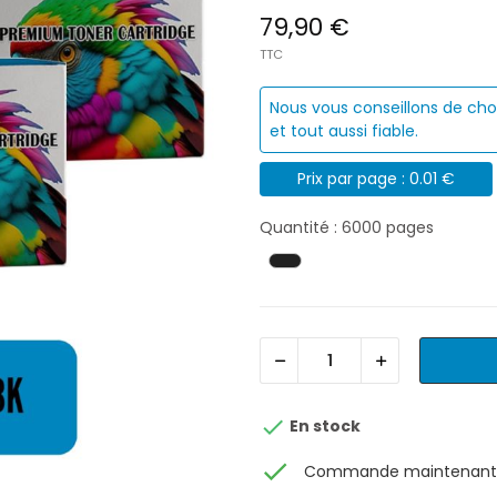
79,90 €
TTC
Nous vous conseillons de cho
et tout aussi fiable.
Prix par page : 0.01 €
Quantité : 6000 pages

En stock
check
Commande maintenant, 