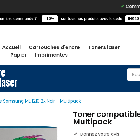
Commandez avan
remière commande ? :
-10%
sur tous nos produits avec le code
INK10
Accueil
Cartouches d'encre
Toners laser
Papier
Imprimantes
re
laser
 Samsung ML 1210 2x Noir - Multipack
Toner compatible
Multipack
Donnez votre avis