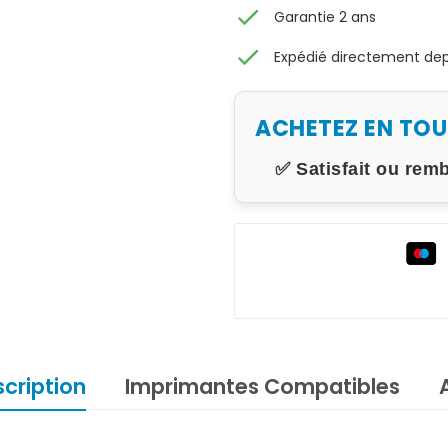
check
Garantie 2 ans
check
Expédié directement depu
ACHETEZ EN TO
✅ Satisfait ou rem
cription
Imprimantes Compatibles