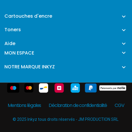
Cartouches d'encre

Toners

Aide


MON ESPACE
NOTRE MARQUE INKYZ

Mentions légales
Déclaration de confidentialité
CGV
© 2025 Inkyz tous droits réservés - JM PRODUCTION SRL