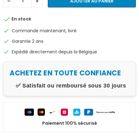
AJOUTER AU PANIER

En stock
check
Commande maintenant, livré
check
Garantie 2 ans
check
Expédié directement depuis la Belgique
ACHETEZ EN TOUTE CONFIANCE
✅ Satisfait ou remboursé sous 30 jours
Paiement 100% sécurisé