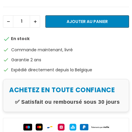
AJOUTER AU PANIER

En stock
check
Commande maintenant, livré
check
Garantie 2 ans
check
Expédié directement depuis la Belgique
ACHETEZ EN TOUTE CONFIANCE
✅ Satisfait ou remboursé sous 30 jours