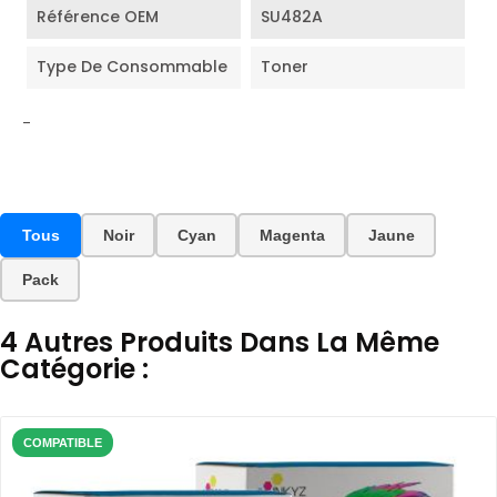
Référence OEM
SU482A
Type De Consommable
Toner
-
Tous
Noir
Cyan
Magenta
Jaune
Pack
4 Autres Produits Dans La Même
Catégorie :
COMPATIBLE