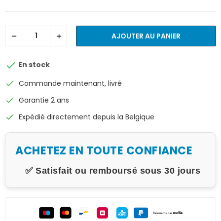
AJOUTER AU PANIER

En stock
check
Commande maintenant, livré
check
Garantie 2 ans
check
Expédié directement depuis la Belgique
ACHETEZ EN TOUTE CONFIANCE
✅ Satisfait ou remboursé sous 30 jours