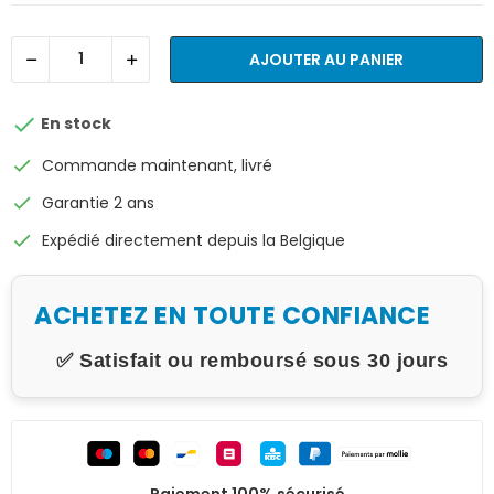
AJOUTER AU PANIER

En stock
check
Commande maintenant, livré
check
Garantie 2 ans
check
Expédié directement depuis la Belgique
ACHETEZ EN TOUTE CONFIANCE
✅ Satisfait ou remboursé sous 30 jours
Paiement 100% sécurisé