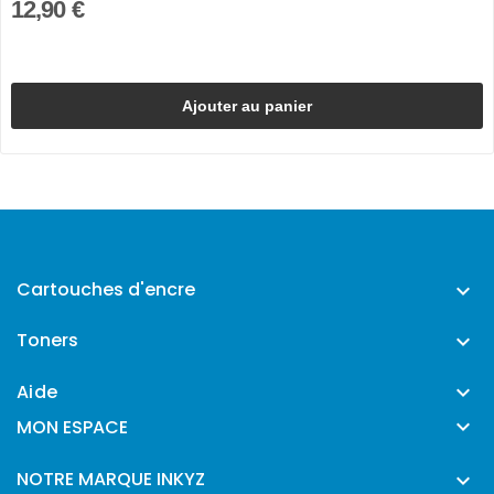
12,90 €
Ajouter au panier
Cartouches d'encre

Toners

Aide


MON ESPACE
NOTRE MARQUE INKYZ
