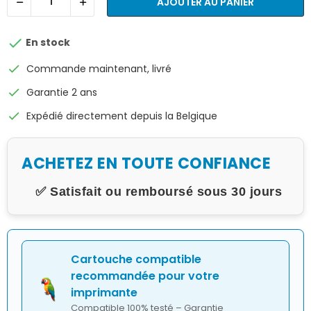
AJOUTER AU PANIER

En stock
check
Commande maintenant, livré
check
Garantie 2 ans
check
Expédié directement depuis la Belgique
ACHETEZ EN TOUTE CONFIANCE
✅ Satisfait ou remboursé sous 30 jours
Cartouche compatible
recommandée pour votre
imprimante
Compatible 100% testé – Garantie