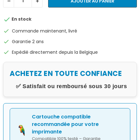
AJOUTER AU PANIER

En stock
check
Commande maintenant, livré
check
Garantie 2 ans
check
Expédié directement depuis la Belgique
ACHETEZ EN TOUTE CONFIANCE
✅ Satisfait ou remboursé sous 30 jours
Cartouche compatible
recommandée pour votre
imprimante
Compatible 100% testé – Garantie