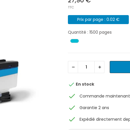
27,90 €
TTC
Prix par page : 0.02 €
Quantité : 1500 pages

En stock
check
Commande maintenant, 
check
Garantie 2 ans
check
Expédié directement depu