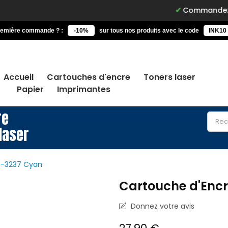
Commandez avant 15h, 
remière commande ? :
-10%
sur tous nos produits avec le code
INK10
Accueil
Cartouches d'encre
Toners laser
Papier
Imprimantes
re
laser
C-3237 Cyan
Cartouche d'Encr
Donnez votre avis