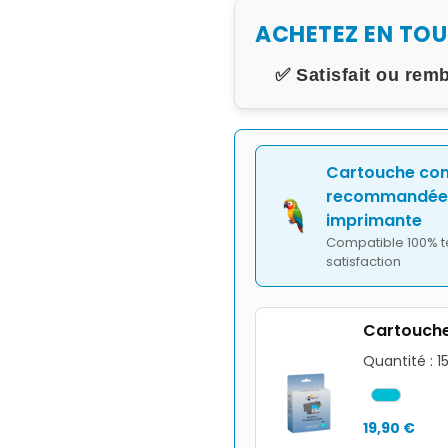
ACHETEZ EN TO
✅ Satisfait ou rem
Cartouche co
recommandée 
imprimante
Compatible 100% t
satisfaction
Cartouche
Quantité : 
19,90 €