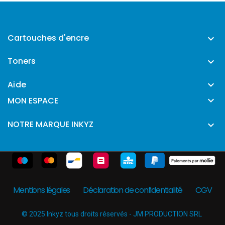
Cartouches d'encre

Toners

Aide


MON ESPACE
NOTRE MARQUE INKYZ

Mentions légales
Déclaration de confidentialité
CGV
© 2025 Inkyz tous droits réservés - JM PRODUCTION SRL