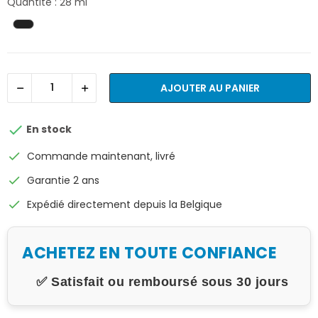
Quantité : 28 ml
AJOUTER AU PANIER

En stock
check
Commande maintenant, livré
check
Garantie 2 ans
check
Expédié directement depuis la Belgique
ACHETEZ EN TOUTE CONFIANCE
✅ Satisfait ou remboursé sous 30 jours