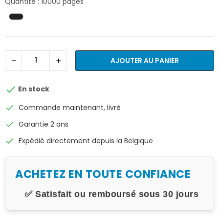
Quantité : 10000 pages
AJOUTER AU PANIER

En stock
check
Commande maintenant, livré
check
Garantie 2 ans
check
Expédié directement depuis la Belgique
ACHETEZ EN TOUTE CONFIANCE
✅ Satisfait ou remboursé sous 30 jours