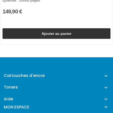
Quantité : 20000 pages
149,90 €
Ajouter au panier
Cartouches d'encre

Toners

Aide


MON ESPACE