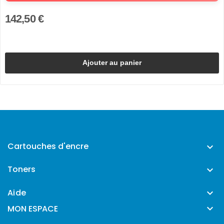
142,50 €
Ajouter au panier
Cartouches d'encre

Toners

Aide


MON ESPACE