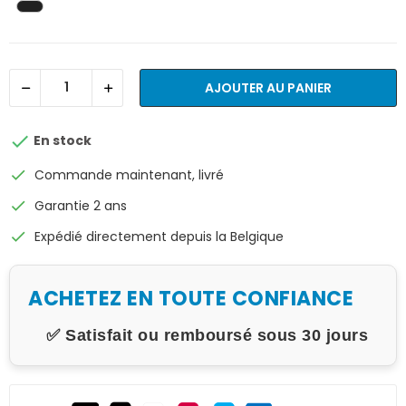
AJOUTER AU PANIER

En stock
check
Commande maintenant, livré
check
Garantie 2 ans
check
Expédié directement depuis la Belgique
ACHETEZ EN TOUTE CONFIANCE
✅ Satisfait ou remboursé sous 30 jours