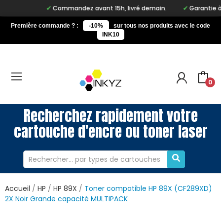
Commandez avant 15h, livré demain.
Garantie à vi
Première commande ? :
-10%
sur tous nos produits avec le code
INK10
0
Recherchez rapidement votre
cartouche d'encre ou toner laser
Accueil
HP
HP 89X
Toner compatible HP 89X (CF289XD)
2X Noir Grande capacité MULTIPACK