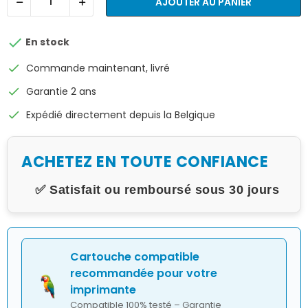
AJOUTER AU PANIER

En stock
check
Commande maintenant, livré
check
Garantie 2 ans
check
Expédié directement depuis la Belgique
ACHETEZ EN TOUTE CONFIANCE
✅ Satisfait ou remboursé sous 30 jours
Cartouche compatible
recommandée pour votre
imprimante
Compatible 100% testé – Garantie