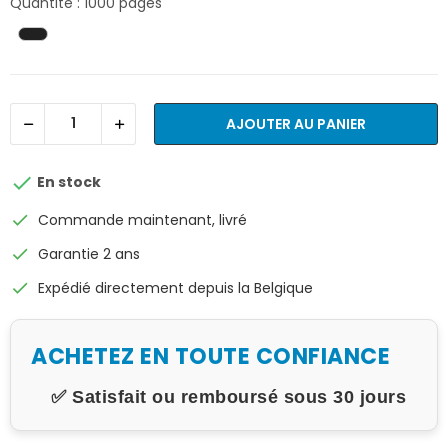
Quantité : 1000 pages
AJOUTER AU PANIER

En stock
check
Commande maintenant, livré
check
Garantie 2 ans
check
Expédié directement depuis la Belgique
ACHETEZ EN TOUTE CONFIANCE
✅ Satisfait ou remboursé sous 30 jours