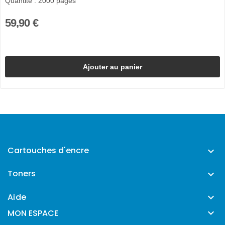
Quantité : 2000 pages
59,90 €
Ajouter au panier
Cartouches d'encre

Toners

Aide


MON ESPACE