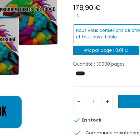
179,90 €
TTC
Nous vous conseillons de cho
et tout aussi fiable.
Prix par page : 0.01 €
Quantité : 30000 pages

En stock
check
Commande maintenant, 