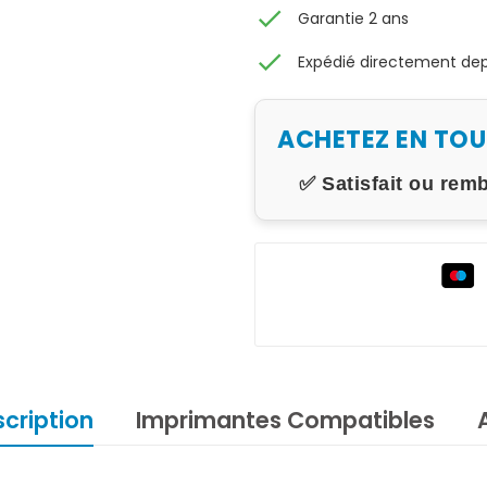
check
Garantie 2 ans
check
Expédié directement depu
ACHETEZ EN TO
✅ Satisfait ou rem
cription
Imprimantes Compatibles