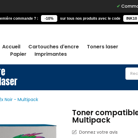
Commandez avant 
remière commande ? :
-10%
sur tous nos produits avec le code
INK10
Accueil
Cartouches d'encre
Toners laser
Papier
Imprimantes
re
laser
 Noir - Multipack
Toner compatible
Multipack
Donnez votre avis