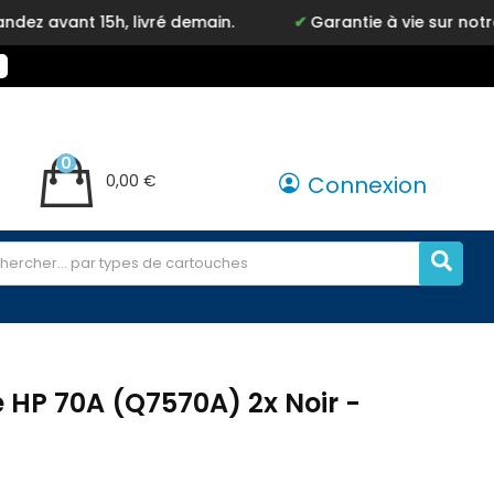
15h, livré demain.
Garantie à vie sur notre marque 
0
0,00 €
Connexion
 HP 70A (Q7570A) 2x Noir -