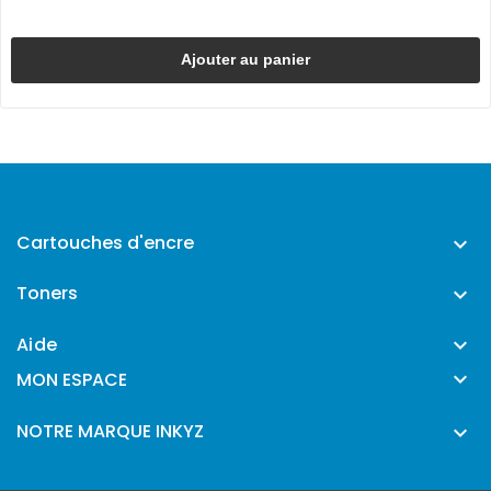
Ajouter au panier
Cartouches d'encre

Toners

Aide


MON ESPACE
NOTRE MARQUE INKYZ
