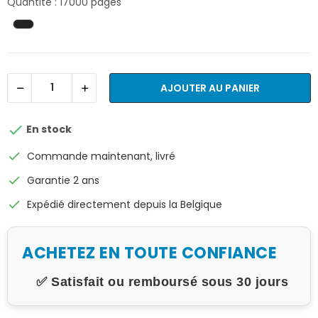
Quantité : 17000 pages
AJOUTER AU PANIER

En stock
check
Commande maintenant, livré
check
Garantie 2 ans
check
Expédié directement depuis la Belgique
ACHETEZ EN TOUTE CONFIANCE
✅ Satisfait ou remboursé sous 30 jours