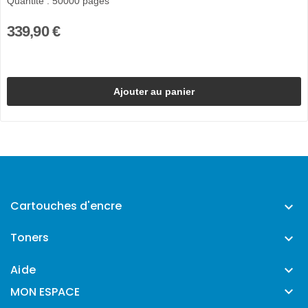
Quantité : 50000 pages
339,90 €
Ajouter au panier
Cartouches d'encre

Toners

Aide


MON ESPACE