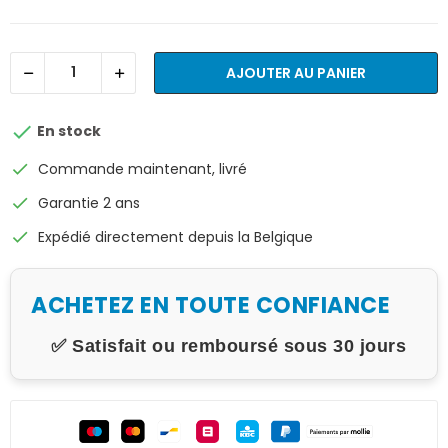
AJOUTER AU PANIER

En stock
check
Commande maintenant, livré
check
Garantie 2 ans
check
Expédié directement depuis la Belgique
ACHETEZ EN TOUTE CONFIANCE
✅ Satisfait ou remboursé sous 30 jours