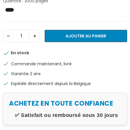
Quantité : 3000 pages
AJOUTER AU PANIER

En stock
check
Commande maintenant, livré
check
Garantie 2 ans
check
Expédié directement depuis la Belgique
ACHETEZ EN TOUTE CONFIANCE
✅ Satisfait ou remboursé sous 30 jours