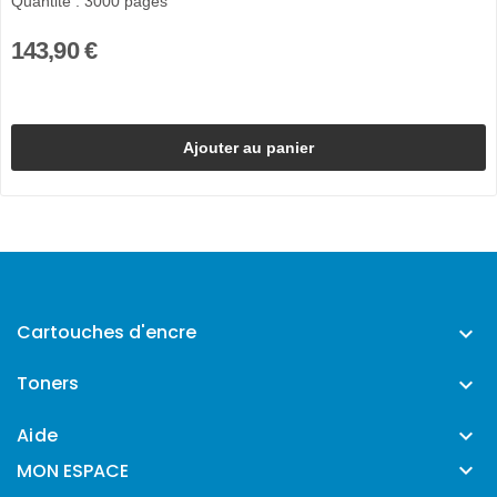
Quantité : 3000 pages
143,90 €
Ajouter au panier
Cartouches d'encre

Toners

Aide


MON ESPACE