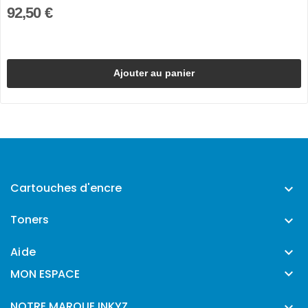
92,50 €
Ajouter au panier
Cartouches d'encre

Toners

Aide


MON ESPACE
NOTRE MARQUE INKYZ
