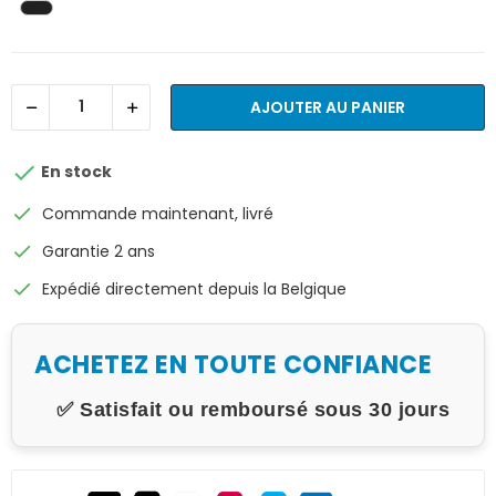
AJOUTER AU PANIER

En stock
check
Commande maintenant, livré
check
Garantie 2 ans
check
Expédié directement depuis la Belgique
ACHETEZ EN TOUTE CONFIANCE
✅ Satisfait ou remboursé sous 30 jours