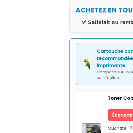
ACHETEZ EN TO
✅ Satisfait ou rem
Cartouche co
recommandée 
imprimante
Compatible 100% t
satisfaction
Toner Com
Économis
Quantité : 