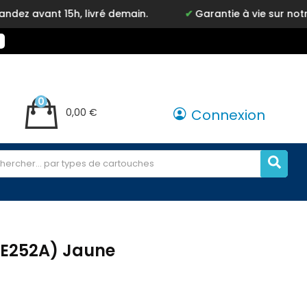
, livré demain.
Garantie à vie sur notre marque Ink
0
0,00 €
Connexion
CE252A) Jaune