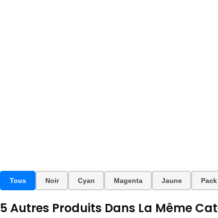
Tous
Noir
Cyan
Magenta
Jaune
Pack
5 Autres Produits Dans La Même Caté