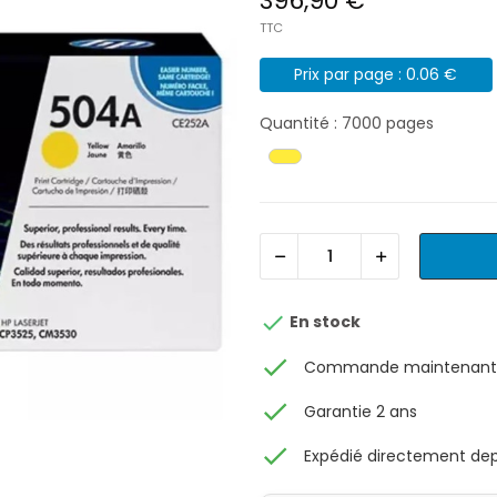
396,90 €
TTC
Prix par page : 0.06 €
Quantité : 7000 pages

En stock
check
Commande maintenant, 
check
Garantie 2 ans
check
Expédié directement depu