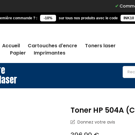
Commandez avant 15h
remière commande ? :
-10%
sur tous nos produits avec le code
INK10
Accueil
Cartouches d'encre
Toners laser
Papier
Imprimantes
re
laser
Toner HP 504A (
Donnez votre avis