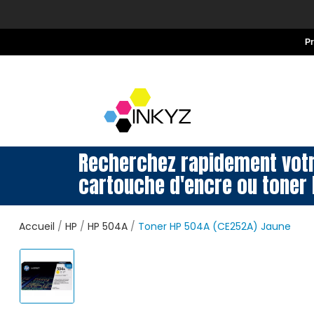
P
Recherchez rapidement vot
cartouche d'encre ou toner 
Accueil
HP
HP 504A
Toner HP 504A (CE252A) Jaune