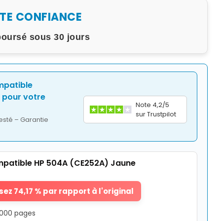
UTE CONFIANCE
boursé sous 30 jours
mpatible
pour votre
Note 4,2/5
sur Trustpilot
esté – Garantie
patible HP 504A (CE252A) Jaune
ez 74,17 % par rapport à l'original
7000 pages