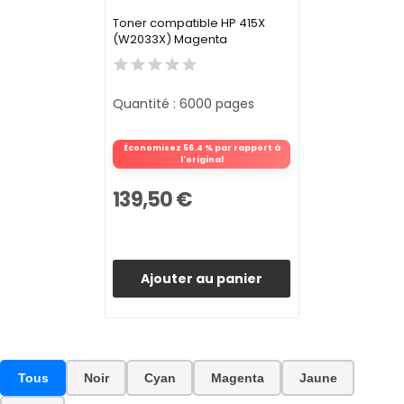
Toner compatible HP 415X
(W2033X) Magenta
Quantité : 6000 pages
Économisez 56.4 % par rapport à
l'original
139,50 €
Ajouter au panier
Tous
Noir
Cyan
Magenta
Jaune