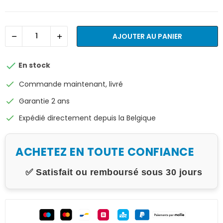
AJOUTER AU PANIER

En stock
check
Commande maintenant, livré
check
Garantie 2 ans
check
Expédié directement depuis la Belgique
ACHETEZ EN TOUTE CONFIANCE
✅ Satisfait ou remboursé sous 30 jours