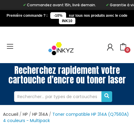
Commandez avant 15h, livré demain.
Garantie à vie sur
Première commande ? :
-10%
sur tous nos produits avec le code
INK10
0
Recherchez rapidement votre
cartouche d'encre ou toner laser
Accueil
HP
HP 314A
Toner compatible HP 314A (Q7560A)
4 couleurs - Multipack