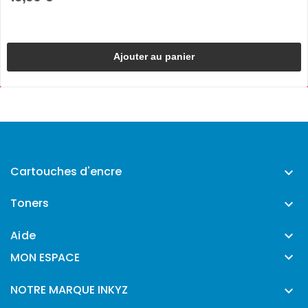
Ajouter au panier
Cartouches d'encre

Toners

Aide


MON ESPACE
NOTRE MARQUE INKYZ
