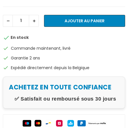
AJOUTER AU PANIER

En stock
check
Commande maintenant, livré
check
Garantie 2 ans
check
Expédié directement depuis la Belgique
ACHETEZ EN TOUTE CONFIANCE
✅ Satisfait ou remboursé sous 30 jours