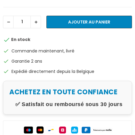
AJOUTER AU PANIER

En stock
check
Commande maintenant, livré
check
Garantie 2 ans
check
Expédié directement depuis la Belgique
ACHETEZ EN TOUTE CONFIANCE
✅ Satisfait ou remboursé sous 30 jours