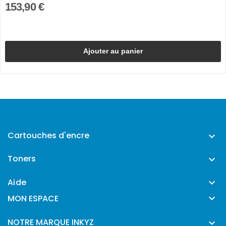
153,90 €
Ajouter au panier
Cartouches d'encre

Toners

Aide


MON ESPACE
NOTRE MARQUE INKYZ
